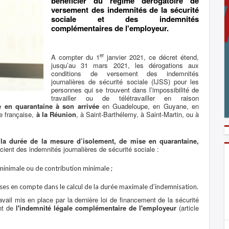
bénéficier du régime dérogatoire de
versement des indemnités de la sécurité
sociale et des indemnités
complémentaires de l'employeur.
er
A compter du 1
janvier 2021, ce décret étend,
jusqu’au 31 mars 2021, les dérogations aux
conditions de versement des indemnités
journalières de sécurité sociale (IJSS) pour les
personnes qui se trouvent dans l’impossibilité de
travailler ou de télétravailler en raison
 en quarantaine à son arrivée
en Guadeloupe, en Guyane, en
e française,
à la Réunion
, à Saint-Barthélemy, à Saint-Martin, ou à
la durée de la mesure d’isolement, de mise en quarantaine,
cient des indemnités journalières de sécurité sociale :
 minimale ou de contribution minimale ;
ises en compte dans le calcul de la durée maximale d’indemnisation.
avail mis en place par la dernière loi de financement de la sécurité
nt de
l'indemnité légale complémentaire de l'employeur
(article