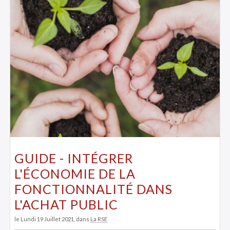
GUIDE - INTÉGRER
L'ÉCONOMIE DE LA
FONCTIONNALITÉ DANS
L'ACHAT PUBLIC
le Lundi 19 Juillet 2021
, dans
La RSE