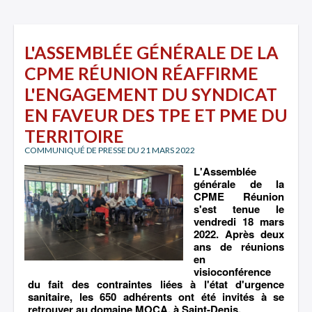
L'ASSEMBLÉE GÉNÉRALE DE LA
CPME RÉUNION RÉAFFIRME
L'ENGAGEMENT DU SYNDICAT
EN FAVEUR DES TPE ET PME DU
TERRITOIRE
COMMUNIQUÉ DE PRESSE DU 21 MARS 2022
L'Assemblée
générale de la
CPME Réunion
s'est tenue le
vendredi 18 mars
2022. Après deux
ans de réunions
en
visioconférence
du fait des contraintes liées à l'état d'urgence
sanitaire, les 650 adhérents ont été invités à se
retrouver au domaine MOCA, à Saint-Denis.