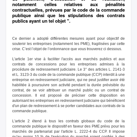
notamment celles relatives aux pénalités
contractuelles, prévues par le code de la commande
publique ainsi que les stipulations des contrats
publics ayant un tel objet ".
Ce dernier a adopté différentes mesures ayant pour objectif de
soutenir les entreprises (notamment les PME), fragilisées par cette
crise. C’est l’objet de l’ordonnance que vous trouverez ci dessous.
L'article 1er vise à faciliter l'accès aux marchés publics et aux
contrats de concessions pour les entreprises admises à la
procédure de redressement judiciaire. Le 3° des articles L. 2141-3
et L. 3123-3 du code de la commande publique (CCP) interdit à une
entreprise en redressement judiciaire, qui ne peut justifier avoir été
habilitée à poursuivre son activité pendant la durée prévisible du
contrat, de se voir attribuer un marché public ou un contrat de
concession. Il est proposé de préciser cette disposition en
autorisant les entreprises en redressement judiciaire qui bénéficient
d'un plan de redressement à se porter candidates aux contrats de la
commande publique.
L'article 2 étend à tous les contrats globaux du code de la
commande publique le dispositif en faveur des PME prévu pour les
marchés de partenariat par l'article L. 2222-4 du CCP. Il impose
qu'au moins 10 % de l'exécution du marché soient confiés à des