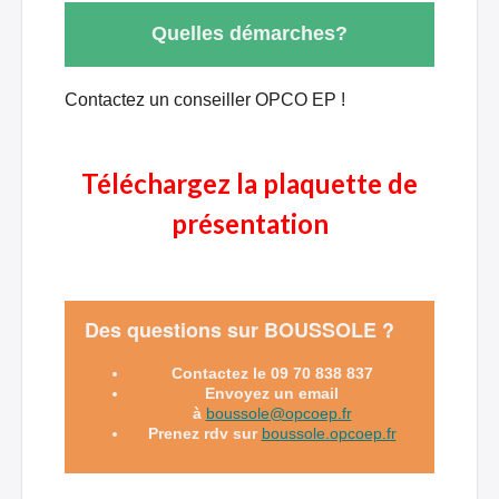
Quelles démarches?
Contactez un conseiller OPCO EP !
Téléchargez la plaquette de
présentation
Des questions sur BOUSSOLE ?
Contactez le 09 70 838 837
Envoyez un email
à
boussole@opcoep.fr
Prenez rdv sur
boussole.opcoep.fr