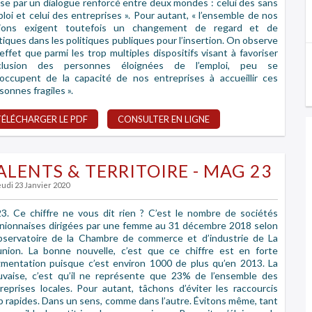
se par un dialogue renforcé entre deux mondes : celui des sans
loi et celui des entreprises ». Pour autant, « l’ensemble de nos
tions exigent toutefois un changement de regard et de
tiques dans les politiques publiques pour l’insertion. On observe
effet que parmi les trop multiples dispositifs visant à favoriser
inclusion des personnes éloignées de l’emploi, peu se
occupent de la capacité de nos entreprises à accueillir ces
sonnes fragiles ».
TÉLÉCHARGER LE PDF
CONSULTER EN LIGNE
ALENTS & TERRITOIRE - MAG 23
eudi 23 Janvier 2020
3. Ce chiffre ne vous dit rien ? C’est le nombre de sociétés
nionnaises dirigées par une femme au 31 décembre 2018 selon
bservatoire de la Chambre de commerce et d’industrie de La
nion. La bonne nouvelle, c’est que ce chiffre est en forte
mentation puisque c’est environ 1000 de plus qu’en 2013. La
vaise, c’est qu’il ne représente que 23% de l’ensemble des
reprises locales. Pour autant, tâchons d’éviter les raccourcis
p rapides. Dans un sens, comme dans l’autre. Évitons même, tant