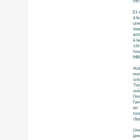
cet
Et 
à l
une
me
ent
à l
côt
tou
Mil
Aut
mot
cré
Tor
sui
l’i
l’a
en 
nos
cla
Une
jam