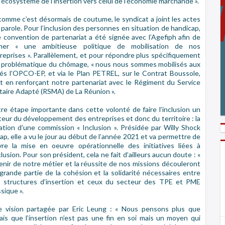
 écosystème de l’insertion vers celui de l’économie marchande ».
comme c’est désormais de coutume, le syndicat a joint les actes
a parole. Pour l’inclusion des personnes en situation de handicap,
 convention de partenariat a été signée avec l’Agefiph afin de
ner « une ambitieuse politique de mobilisation de nos
reprises ». Parallèlement, et pour répondre plus spécifiquement
a problématique du chômage, « nous nous sommes mobilisés aux
és l’OPCO-EP, et via le Plan PETREL, sur le Contrat Boussole,
t en renforçant notre partenariat avec le Régiment du Service
itaire Adapté (RSMA) de La Réunion ».
re étape importante dans cette volonté de faire l’inclusion un
eur du développement des entreprises et donc du territoire : la
ation d’une commission « Inclusion ». Présidée par Willy Shock
ap, elle a vu le jour au début de l’année 2021 et va permettre de
vre la mise en oeuvre opérationnelle des initiatives liées à
nclusion. Pour son président, cela ne fait d’ailleurs aucun doute : «
venir de notre métier et la réussite de nos missions découleront
grande partie de la cohésion et la solidarité nécessaires entre
 structures d’insertion et ceux du secteur des TPE et PME
ssique ».
 vision partagée par Eric Leung : « Nous pensons plus que
ais que l’insertion n’est pas une fin en soi mais un moyen qui