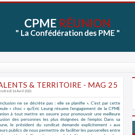
CPME
RÉUNION
"
La
Confédération
des
PME
"
ALENTS & TERRITOIRE - MAG 25
endredi 16 Avril 2021
’inclusion ne se décrète pas : elle se planifie ». C’est par cette
mule « choc » qu’Eric Leung résume l’engagement de la CPME
nion à tout mettre en oeuvre pour promouvoir une meilleure
lusion des personnes les plus éloignées de l’emploi. Dans sa
bune, le président du syndicat demande explicitement « aux
eurs publics de nous permettre de faciliter les passerelles entre