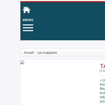
Accueil
>
Les magazines
T
le V
« L
for
Réu
inc
tri
act