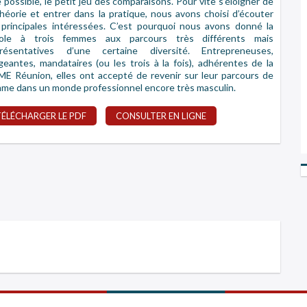
 possible, le petit jeu des comparaisons. Pour vite s’éloigner de
théorie et entrer dans la pratique, nous avons choisi d’écouter
 principales intéressées. C’est pourquoi nous avons donné la
role à trois femmes aux parcours très différents mais
présentatives d’une certaine diversité. Entrepreneuses,
igeantes, mandataires (ou les trois à la fois), adhérentes de la
E Réunion, elles ont accepté de revenir sur leur parcours de
me dans un monde professionnel encore très masculin.
TÉLÉCHARGER LE PDF
CONSULTER EN LIGNE