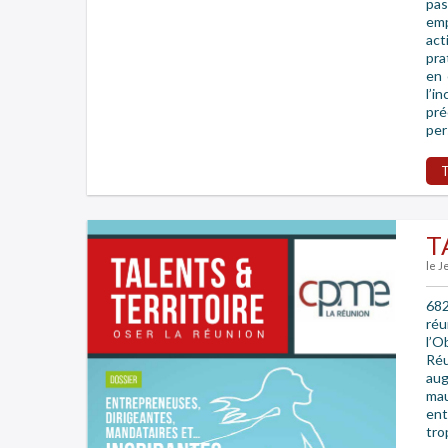
pas
emp
ac
pra
en 
l’
pré
per
T
le J
682
réu
l’O
Réu
aug
mau
ent
tro