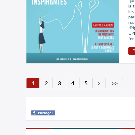
que
la 
les
pa
re
dir
CPM
fem
1
2
3
4
5
>
>>