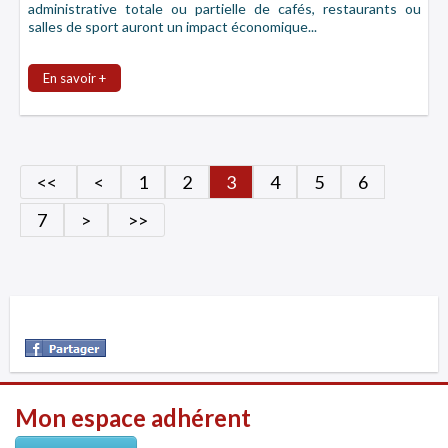
administrative totale ou partielle de cafés, restaurants ou
salles de sport auront un impact économique...
En savoir +
<<
<
1
2
3
4
5
6
7
>
>>
Mon espace adhérent