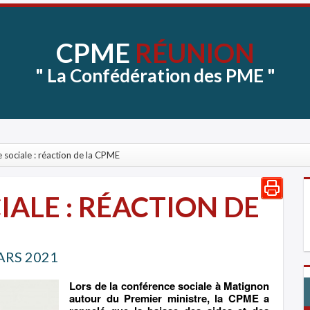
CPME
RÉUNION
"
La
Confédération
des
PME
"
 sociale : réaction de la CPME
ALE : RÉACTION DE
ARS 2021
Lors de la conférence sociale à Matignon
autour du Premier ministre, la CPME a