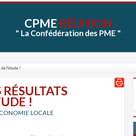
CPME
RÉUNION
"
La
Confédération
des
PME
"
de l'étude !
 RÉSULTATS
UDE !
ECONOMIE LOCALE