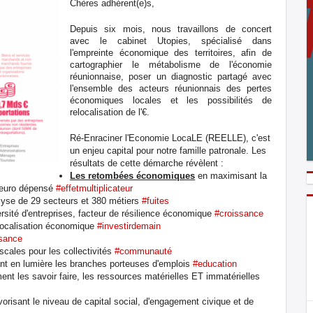
Chères adhérent(e)s,
Depuis six mois, nous travaillons de concert
avec le cabinet Utopies, spécialisé dans
l'empreinte économique des territoires, afin de
cartographier le métabolisme de l'économie
réunionnaise, poser un diagnostic partagé avec
l'ensemble des acteurs réunionnais des pertes
économiques locales et les possibilités de
relocalisation de l'€.
Ré-Enraciner l'Economie LocaLE (REELLE), c'est
un enjeu capital pour notre famille patronale. Les
résultats de cette démarche révèlent :
Les retombées économiques
en maximisant la
ue euro dépensé
#effetmultiplicateur
lyse de 29 secteurs et 380 métiers
#fuites
versité d'entreprises, facteur de résilience économique
#croissance
localisation économique
#investirdemain
ssance
scales pour les collectivités
#communauté
nt en lumière les branches porteuses d'emplois
#education
ent les savoir faire, les ressources matérielles ET immatérielles
vorisant le niveau de capital social, d'engagement civique et de