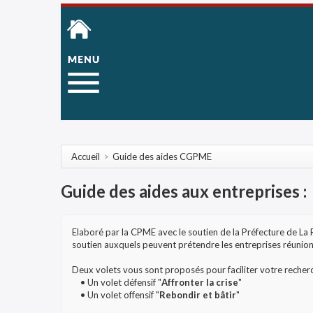
Accueil
>
Guide des aides CGPME
Guide des aides aux entreprises :
Elaboré par la CPME avec le soutien de la Préfecture de La 
soutien auxquels peuvent prétendre les entreprises réunionn
Deux volets vous sont proposés pour faciliter votre recherc
• Un volet défensif "
Affronter la crise
"
• Un volet offensif "
Rebondir et bâtir
"