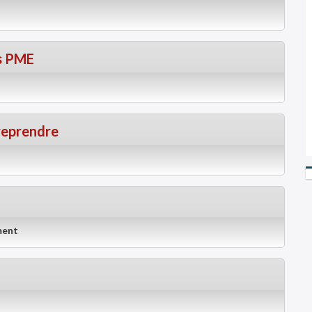
s PME
treprendre
ment