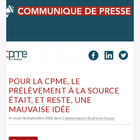
POUR LA CPME, LE
PRÉLÈVEMENT À LA SOURCE
ÉTAIT, ET RESTE, UNE
MAUVAISE IDÉE
le Jeudi 06 Septembre 2018
, dans
Communiqués de presse locaux