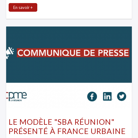
En savoir +
LE MODÈLE "SBA RÉUNION"
PRÉSENTÉ À FRANCE URBAINE