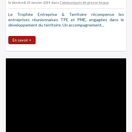
le Vendredi 25 Janvier 2019
, dans
Communiqués de presse locaux
Le Trophée Entreprise & Territoire récompense les
entreprises réunionnaises TPE et PME, engagées dans le
développement du territoire. Un accompagnement...
En savoir +