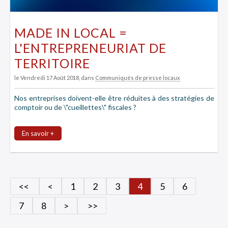
MADE IN LOCAL =
L'ENTREPRENEURIAT DE
TERRITOIRE
le Vendredi 17 Août 2018
, dans
Communiqués de presse locaux
Nos entreprises doivent-elle être réduites à des stratégies de
comptoir ou de \"cueillettes\" fiscales ?
En savoir +
<<
<
1
2
3
4
5
6
7
8
>
>>