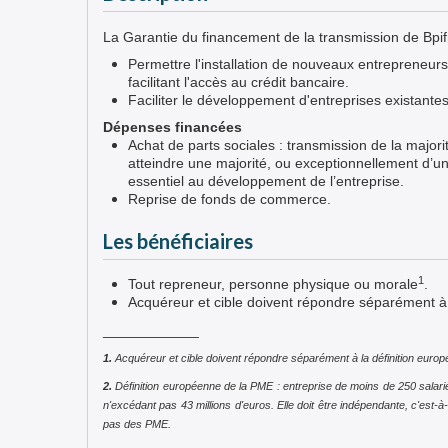
La Garantie du financement de la transmission de Bpi
Permettre l'installation de nouveaux entrepreneu
facilitant l'accès au crédit bancaire.
Faciliter le développement d'entreprises existante
Dépenses financées
Achat de parts sociales : transmission de la majorit
atteindre une majorité, ou exceptionnellement d’une
essentiel au développement de l’entreprise.
Reprise de fonds de commerce.
Les bénéficiaires
1
Tout repreneur, personne physique ou morale
.
Acquéreur et cible doivent répondre séparément à
____________
1.
Acquéreur et cible doivent répondre séparément à la définition euro
2.
Définition européenne de la PME : entreprise de moins de 250 salariés 
n'excédant pas 43 millions d'euros. Elle doit être indépendante, c'est-
pas des PME.