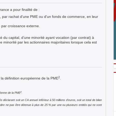
france
a pour finalité de :
rs, par rachat d'une PME ou d'un fonds de commerce, en leur
s par croissance externe.
é du capital, d’une minorité ayant vocation (par contrat) à
 minorité par les actionnaires majoritaires lorsque cela est
2
 la définition européenne de la PME
.
2
péenne de la PME
.
déclarant soit un CA annuel inférieur à 50 millions d'euros, soit un total de bilan
à-dire ne pas être détenue à plus de 25 % par une ou plusieurs entités qui ne sont