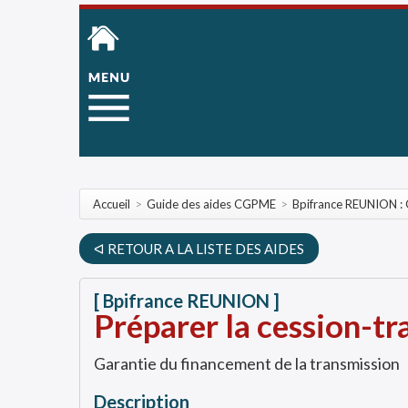
Accueil
>
Guide des aides CGPME
>
Bpifrance REUNION : 
ᐊ RETOUR A LA LISTE DES AIDES
[ Bpifrance REUNION ]
Préparer la cession-t
Garantie du financement de la transmission
Description